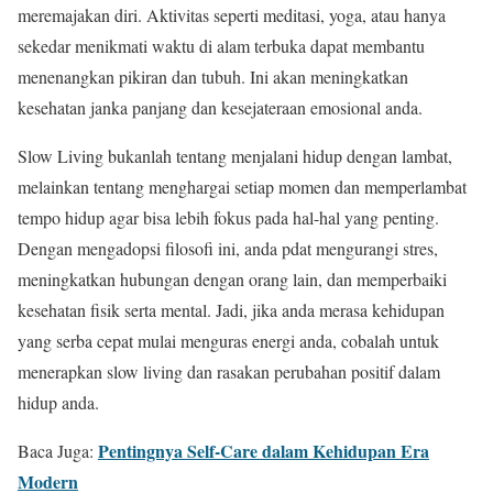
meremajakan diri. Aktivitas seperti meditasi, yoga, atau hanya
sekedar menikmati waktu di alam terbuka dapat membantu
menenangkan pikiran dan tubuh. Ini akan meningkatkan
kesehatan janka panjang dan kesejateraan emosional anda.
Slow Living bukanlah tentang menjalani hidup dengan lambat,
melainkan tentang menghargai setiap momen dan memperlambat
tempo hidup agar bisa lebih fokus pada hal-hal yang penting.
Dengan mengadopsi filosofi ini, anda pdat mengurangi stres,
meningkatkan hubungan dengan orang lain, dan memperbaiki
kesehatan fisik serta mental. Jadi, jika anda merasa kehidupan
yang serba cepat mulai menguras energi anda, cobalah untuk
menerapkan slow living dan rasakan perubahan positif dalam
hidup anda.
Pentingnya Self-Care dalam Kehidupan Era
Baca Juga:
Modern