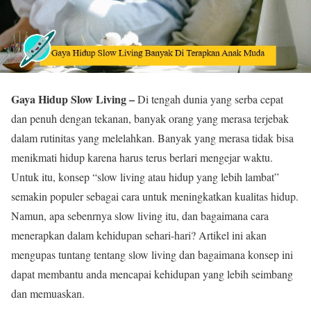
Gaya Hidup Slow Living –
Di tengah dunia yang serba cepat
dan penuh dengan tekanan, banyak orang yang merasa terjebak
dalam rutinitas yang melelahkan. Banyak yang merasa tidak bisa
menikmati hidup karena harus terus berlari mengejar waktu.
Untuk itu, konsep “slow living atau hidup yang lebih lambat”
semakin populer sebagai cara untuk meningkatkan kualitas hidup.
Namun, apa sebenrnya slow living itu, dan bagaimana cara
menerapkan dalam kehidupan sehari-hari? Artikel ini akan
mengupas tuntang tentang slow living dan bagaimana konsep ini
dapat membantu anda mencapai kehidupan yang lebih seimbang
dan memuaskan.