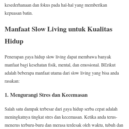
kesederhanaan dan fokus pada hal-hal yang memberikan
kepuasan batin.
Manfaat Slow Living untuk Kualitas
Hidup
Penerapan gaya hidup slow living dapat membawa banyak
manfaat bagi kesehatan fisik, mental, dan emosional. BErikut
adalah beberapa manfaat utama dari slow living yang bisa anda
rasakan:
1. Mengurangi Stres dan Kecemasan
Salah satu dampak terbesar dari gaya hidup serba cepat adalah
meningkatnya tingkat stres dan kecemasan. Ketika anda terus-
menerus terburu-buru dan merasa terdesak oleh waktu, tubuh dan