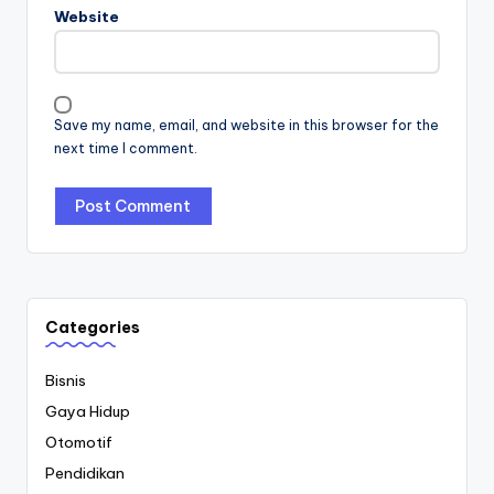
Website
Save my name, email, and website in this browser for the
next time I comment.
Categories
Bisnis
Gaya Hidup
Otomotif
Pendidikan