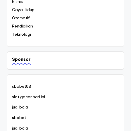
Bisnis
Gaya Hidup
Otomotif
Pendidikan
Teknologi
Sponsor
sbobet88
slot gacor hari ini
judi bola
sbobet
judi bola