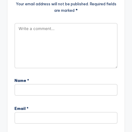
Your email address will not be published.
Required fields
are marked
*
Name
*
Email
*