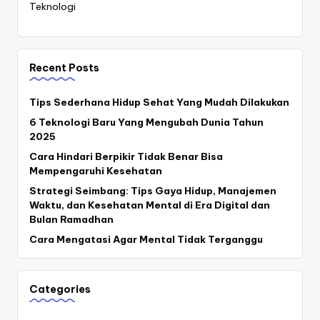
Teknologi
Recent Posts
Tips Sederhana Hidup Sehat Yang Mudah Dilakukan
6 Teknologi Baru Yang Mengubah Dunia Tahun
2025
Cara Hindari Berpikir Tidak Benar Bisa
Mempengaruhi Kesehatan
Strategi Seimbang: Tips Gaya Hidup, Manajemen
Waktu, dan Kesehatan Mental di Era Digital dan
Bulan Ramadhan
Cara Mengatasi Agar Mental Tidak Terganggu
Categories