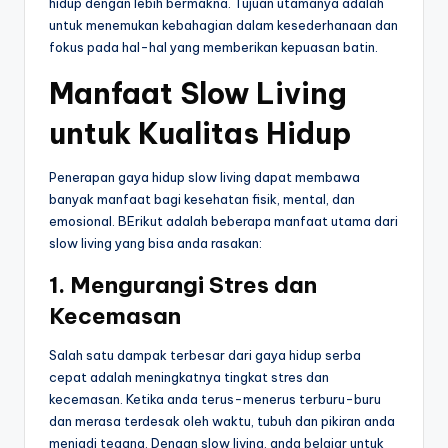
hidup dengan lebih bermakna. Tujuan utamanya adalah
untuk menemukan kebahagian dalam kesederhanaan dan
fokus pada hal-hal yang memberikan kepuasan batin.
Manfaat Slow Living
untuk Kualitas Hidup
Penerapan gaya hidup slow living dapat membawa
banyak manfaat bagi kesehatan fisik, mental, dan
emosional. BErikut adalah beberapa manfaat utama dari
slow living yang bisa anda rasakan:
1. Mengurangi Stres dan
Kecemasan
Salah satu dampak terbesar dari gaya hidup serba
cepat adalah meningkatnya tingkat stres dan
kecemasan. Ketika anda terus-menerus terburu-buru
dan merasa terdesak oleh waktu, tubuh dan pikiran anda
menjadi tegang. Dengan slow living, anda belajar untuk