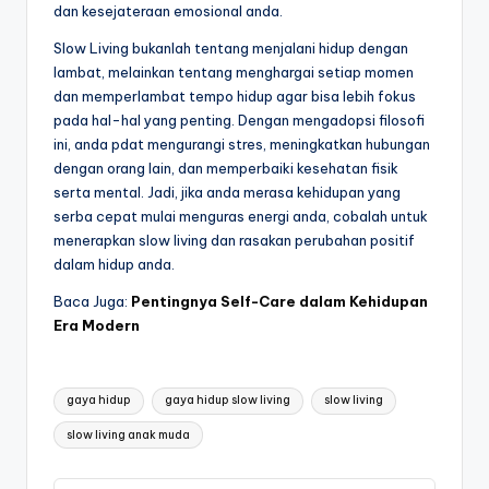
dan kesejateraan emosional anda.
Slow Living bukanlah tentang menjalani hidup dengan
lambat, melainkan tentang menghargai setiap momen
dan memperlambat tempo hidup agar bisa lebih fokus
pada hal-hal yang penting. Dengan mengadopsi filosofi
ini, anda pdat mengurangi stres, meningkatkan hubungan
dengan orang lain, dan memperbaiki kesehatan fisik
serta mental. Jadi, jika anda merasa kehidupan yang
serba cepat mulai menguras energi anda, cobalah untuk
menerapkan slow living dan rasakan perubahan positif
dalam hidup anda.
Baca Juga:
Pentingnya Self-Care dalam Kehidupan
Era Modern
Tags:
gaya hidup
gaya hidup slow living
slow living
slow living anak muda