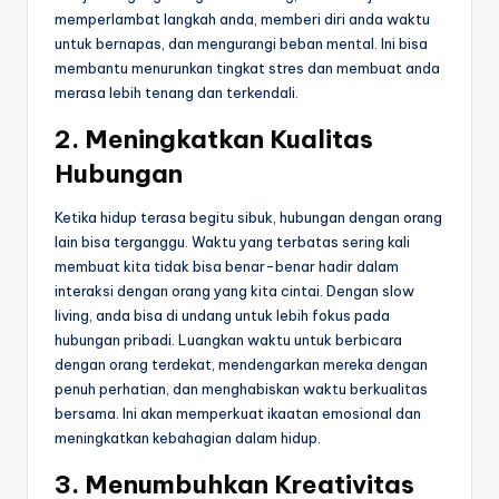
memperlambat langkah anda, memberi diri anda waktu
untuk bernapas, dan mengurangi beban mental. Ini bisa
membantu menurunkan tingkat stres dan membuat anda
merasa lebih tenang dan terkendali.
2. Meningkatkan Kualitas
Hubungan
Ketika hidup terasa begitu sibuk, hubungan dengan orang
lain bisa terganggu. Waktu yang terbatas sering kali
membuat kita tidak bisa benar-benar hadir dalam
interaksi dengan orang yang kita cintai. Dengan slow
living, anda bisa di undang untuk lebih fokus pada
hubungan pribadi. Luangkan waktu untuk berbicara
dengan orang terdekat, mendengarkan mereka dengan
penuh perhatian, dan menghabiskan waktu berkualitas
bersama. Ini akan memperkuat ikaatan emosional dan
meningkatkan kebahagian dalam hidup.
3. Menumbuhkan Kreativitas