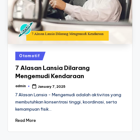
Posted
Otomotif
in
7 Alasan Lansia Dilarang
Mengemudi Kendaraan
admin
January 7, 2025
Posted
by
7 Alasan Lansia - Mengemudi adalah aktivitas yang
membutuhkan konsentrasi tinggi, koordinasi, serta
kemampuan fisik…
Read More