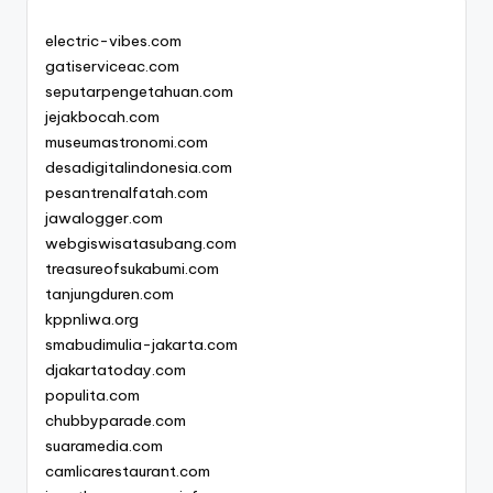
electric-vibes.com
gatiserviceac.com
seputarpengetahuan.com
jejakbocah.com
museumastronomi.com
desadigitalindonesia.com
pesantrenalfatah.com
jawalogger.com
webgiswisatasubang.com
treasureofsukabumi.com
tanjungduren.com
kppnliwa.org
smabudimulia-jakarta.com
djakartatoday.com
populita.com
chubbyparade.com
suaramedia.com
camlicarestaurant.com