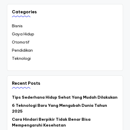
Categories
Bisnis
Gaya Hidup
Otomotif
Pendidikan
Teknologi
Recent Posts
Tips Sederhana Hidup Sehat Yang Mudah Dilakukan
6 Teknologi Baru Yang Mengubah Dunia Tahun
2025
Cara Hindari Berpikir Tidak Benar Bisa
Mempengaruhi Kesehatan