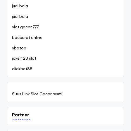
judi bola
judi bola
slot gacor 777
baccarat online
sbotop
joker123 slot
clickbet88
Situs Link Slot Gacor resmi
Partner