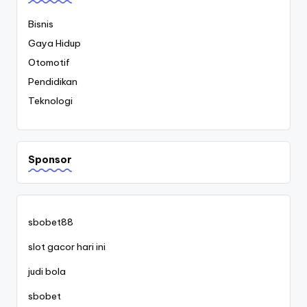
Bisnis
Gaya Hidup
Otomotif
Pendidikan
Teknologi
Sponsor
sbobet88
slot gacor hari ini
judi bola
sbobet