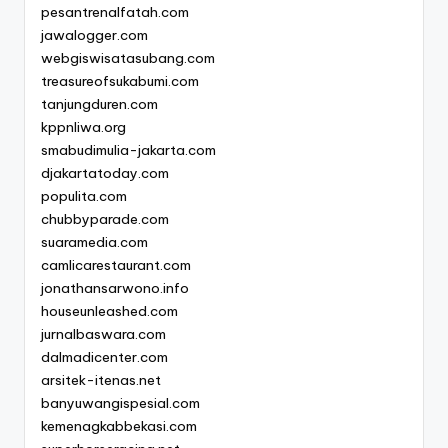
pesantrenalfatah.com
jawalogger.com
webgiswisatasubang.com
treasureofsukabumi.com
tanjungduren.com
kppnliwa.org
smabudimulia-jakarta.com
djakartatoday.com
populita.com
chubbyparade.com
suaramedia.com
camlicarestaurant.com
jonathansarwono.info
houseunleashed.com
jurnalbaswara.com
dalmadicenter.com
arsitek-itenas.net
banyuwangispesial.com
kemenagkabbekasi.com